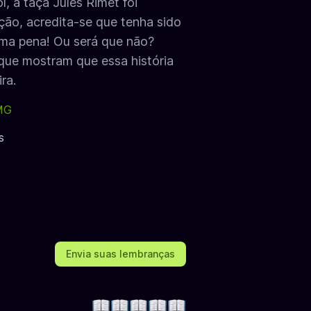
, a taça Jules Rimet foi
ção, acredita-se que tenha sido
Uma pena! Ou será que não?
que mostram que essa história
ra.
 MG
s
Envia suas lembranças