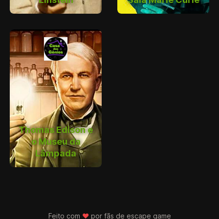
Thomas Edison e
o Museu da
Lâmpada
Feito com
♥
por fãs de
escape game