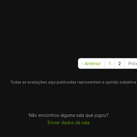
‹ Anterior
1
2
Próx
Todas as avaliações aqui publicadas representam a opinião subjetiva 
Não encontrou alguma sala que jogou?
Enviar dados da sala