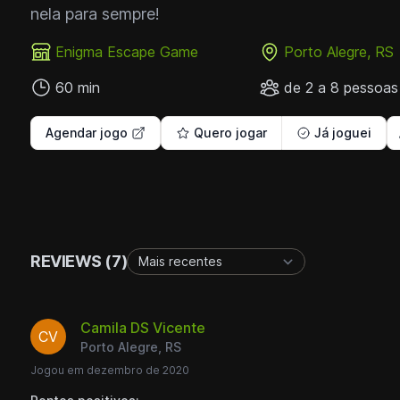
nela para sempre!
Enigma Escape Game
Porto Alegre, RS
60 min
de 2 a 8 pessoas
Agendar jogo
Quero jogar
Já joguei
REVIEWS (7)
Camila DS Vicente
CV
Porto Alegre, RS
Jogou em dezembro de 2020