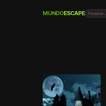
MUNDO
ESCAPE