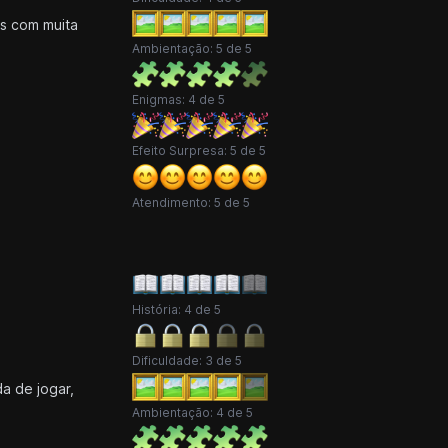
os com muita
Ambientação: 5 de 5
Enigmas: 4 de 5
Efeito Surpresa: 5 de 5
Atendimento: 5 de 5
História: 4 de 5
Dificuldade: 3 de 5
a de jogar,
Ambientação: 4 de 5