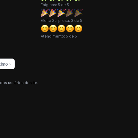
Enigmas: 5 de 5
Efeito Surpresa: 3 de 5
Atendimento: 5 de 5
imo ›
dos usuários do site.