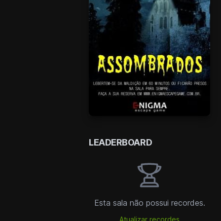
LEADERBOARD
Esta sala não possui recordes.
Atualizar recordes