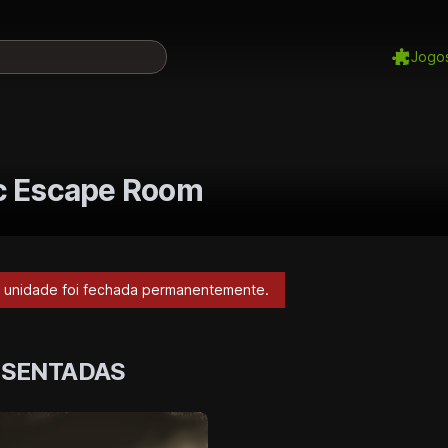
Jogo
c Escape Room
a unidade foi fechada permanentemente.
OSENTADAS