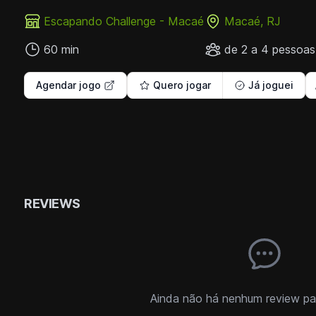
Escapando Challenge - Macaé
Macaé, RJ
60 min
de 2 a 4 pessoas
Agendar jogo
Quero jogar
Já joguei
REVIEWS
Ainda não há nenhum review par