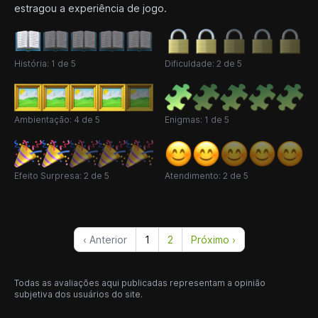
estragou a experiência de jogo.
História: 1 de 5
Dificuldade: 2 de 5
Ambientação: 4 de 5
Enigmas: 1 de 5
Efeito Surpresa: 2 de 5
Atendimento: 2 de 5
‹ Anterior
1
2
Próximo ›
Todas as avaliações aqui publicadas representam a opinião
subjetiva dos usuários do site.