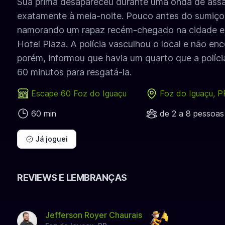
Sua prima desapareceu durante uma onda de assa
exatamente à meia-noite. Pouco antes do sumiço
namorando um rapaz recém-chegado na cidade e
Hotel Plaza. A polícia vasculhou o local e não en
porém, informou que havia um quarto que a políci
60 minutos para resgatá-la.
Escape 60 Foz do Iguaçu
Foz do Iguaçu, P
60 min
de 2 a 8 pessoas
Já joguei
REVIEWS E LEMBRANÇAS
Jefferson Royer Chaurais