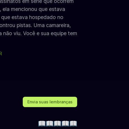
ssinatos em série que ocorrem
, ela mencionou que estava
 que estava hospedado no
controu pistas. Uma camareira,
a não viu. Você e sua equipe tem
R
Envia suas lembranças