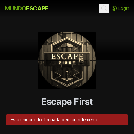
MUNDO
ESCAPE
Login
Escape First
Esta unidade foi fechada permanentemente.