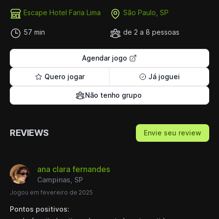
Escape Hotel Faria Lima
São Paulo, SP
57 min
de 2 a 8 pessoas
Agendar jogo
Quero jogar
Já joguei
Não tenho grupo
REVIEWS
Envie seu review
ana clara fernandes
Campinas, SP
Jogou em fevereiro de 2025
Pontos positivos: