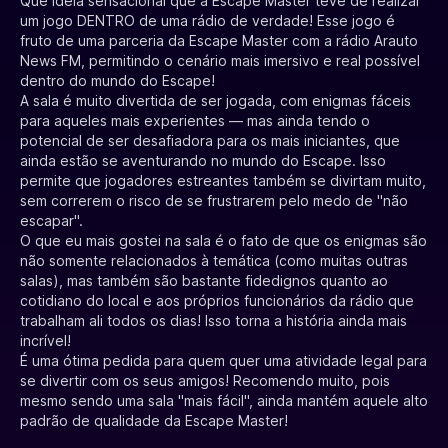
Que ideia sensacional que a Escape Master teve de realizar
um jogo DENTRO de uma rádio de verdade! Esse jogo é
fruto de uma parceria da Escape Master com a rádio Arauto
News FM, permitindo o cenário mais imersivo e real possível
dentro do mundo do Escape!
A sala é muito divertida de ser jogada, com enigmas fáceis
para aqueles mais experientes — mas ainda tendo o
potencial de ser desafiadora para os mais iniciantes, que
ainda estão se aventurando no mundo do Escape. Isso
permite que jogadores estreantes também se divirtam muito,
sem correrem o risco de se frustrarem pelo medo de "não
escapar".
O que eu mais gostei na sala é o fato de que os enigmas são
não somente relacionados à temática (como muitas outras
salas), mas também são bastante fidedignos quanto ao
cotidiano do local e aos próprios funcionários da rádio que
trabalham ali todos os dias! Isso torna a história ainda mais
incrível!
É uma ótima pedida para quem quer uma atividade legal para
se divertir com os seus amigos! Recomendo muito, pois
mesmo sendo uma sala "mais fácil", ainda mantém aquele alto
padrão de qualidade da Escape Master!