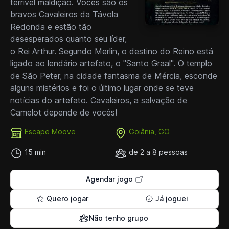
terrível maldição. Vocês são os
bravos Cavaleiros da Távola
Redonda e estão tão
desesperados quanto seu líder,
o Rei Arthur. Segundo Merlin, o destino do Reino está
ligado ao lendário artefato, o "Santo Graal". O templo
de São Peter, na cidade fantasma de Mércia, esconde
alguns mistérios e foi o último lugar onde se teve
notícias do artefato. Cavaleiros, a salvação de
Camelot depende de vocês!
Escape Moove
Goiânia, GO
15 min
de 2 a 8 pessoas
Agendar jogo
Quero jogar
Já joguei
Não tenho grupo