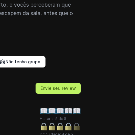
rto, e vocês perceberam que
 escapem da sala, antes que o
Não tenho grupo
Envie seu review
História: 5 de 5
Dificuldade: 4 de 5