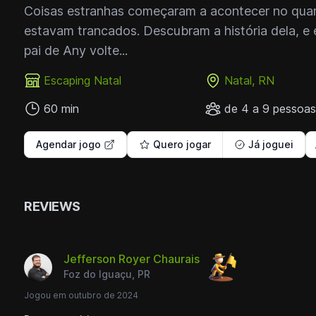
Coisas estranhas começaram a acontecer no qua
estavam trancados. Descubram a história dela, e
pai de Any volte...
Escaping Natal
Natal, RN
60 min
de 4 a 9 pessoas
Agendar jogo
Quero jogar
Já joguei
REVIEWS
Jefferson Royer Chaurais
Foz do Iguaçu, PR
Jogou em outubro de 2024