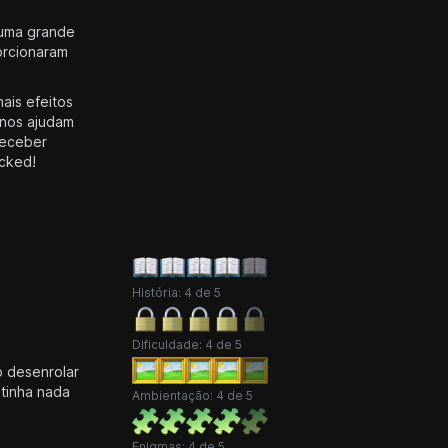
 uma grande
orcionaram
ais efeitos
 nos ajudam
receber
ocked!
História: 4 de 5
Dificuldade: 4 de 5
o desenrolar
tinha nada
Ambientação: 4 de 5
Enigmas: 4 de 5