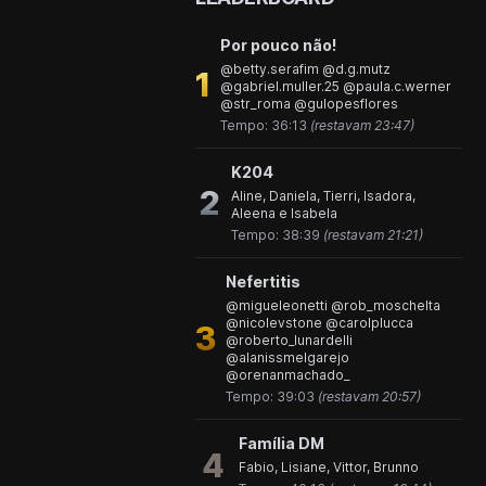
Por pouco não!
@betty.serafim @d.g.mutz
1
@gabriel.muller.25 @paula.c.werner
@str_roma @gulopesflores
Tempo: 36:13
(restavam 23:47)
K204
2
Aline, Daniela, Tierri, Isadora,
Aleena e Isabela
Tempo: 38:39
(restavam 21:21)
Nefertitis
@migueleonetti @rob_moschelta
@nicolevstone @carolplucca
3
@roberto_lunardelli
@alanissmelgarejo
@orenanmachado_
Tempo: 39:03
(restavam 20:57)
Família DM
4
Fabio, Lisiane, Vittor, Brunno