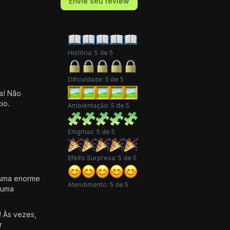
Envie seu review
História: 5 de 5
Dificuldade: 5 de 5
na! Não
io.
Ambientação: 5 de 5
Enigmas: 5 de 5
Efeito Surpresa: 5 de 5
É uma enorme
Atendimento: 5 de 5
 uma
! Às vezes,
r