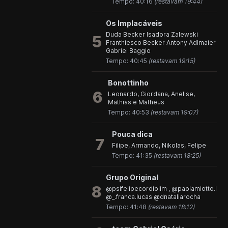
Tempo: 40:16
(restavam 19:44)
Os Implacáveis
Duda Becker Isadora Zalewski
5
Franthiesco Becker Antony Adlmaier
Gabriel Baggio
Tempo: 40:45
(restavam 19:15)
Bonottinho
6
Leonardo, Giordana, Anelise,
Mathias e Matheus
Tempo: 40:53
(restavam 19:07)
Pouca dica
7
Filipe, Armando, Nikolas, Felipe
Tempo: 41:35
(restavam 18:25)
Grupo Original
8
@psifelipecordiolim , @paolamiotto.l
@_.franca.lucas @dnataliarocha
Tempo: 41:48
(restavam 18:12)