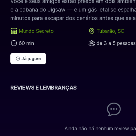
Você e seus amigos estão presos em dois ambie
e a cabana do Jigsaw — e um gás letal se espalh
minutos para escapar dos cenários antes que seja
Mundo Secreto
Tubarão, SC
60 min
de 3 a 5 pessoas
Já joguei
REVIEWS E LEMBRANÇAS
Ainda não há nenhum review par