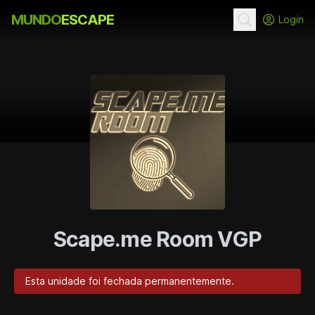
MUNDO
ESCAPE
Login
Scape.me Room VGP
Esta unidade foi fechada permanentemente.