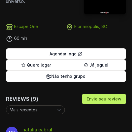
universo.
Escape One
Florianópolis, SC
60 min
Agendar jogo
Quero jogar
Já joguei
Não tenho grupo
REVIEWS (9)
Envie seu review
natalia cabral