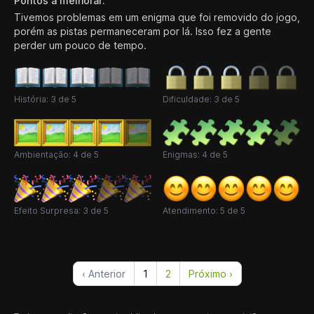
Pontos a melhorar:
Tivemos problemas em um enigma que foi removido do jogo,
porém as pistas permaneceram por lá. Isso fez a gente
perder um pouco de tempo.
História: 3 de 5
Dificuldade: 3 de 5
Ambientação: 4 de 5
Enigmas: 4 de 5
Efeito Surpresa: 3 de 5
Atendimento: 5 de 5
‹ Anterior
1
2
Próximo ›