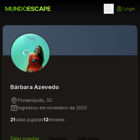
MUNDO
ESCAPE
Login
Bárbara Azevedo
Florianópolis, SC
ingressou em novembro de 2025
21
salas jogadas
12
reviews
Salas jogadas
Reviews
Quer jogar