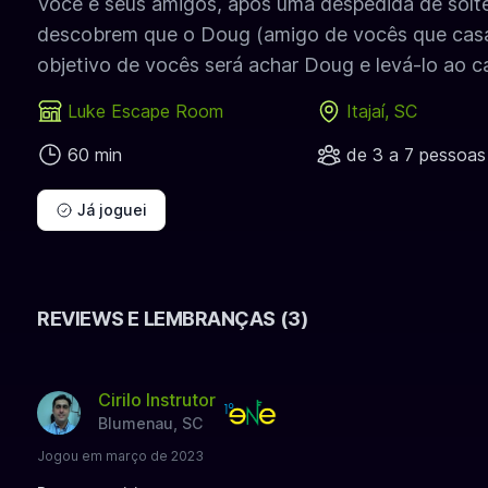
Você e seus amigos, após uma despedida de solte
descobrem que o Doug (amigo de vocês que casa
objetivo de vocês será achar Doug e levá-lo ao 
Luke Escape Room
Itajaí, SC
60 min
de 3 a 7 pessoas
Já joguei
REVIEWS E LEMBRANÇAS (3)
Cirilo Instrutor
Blumenau, SC
Jogou em março de 2023