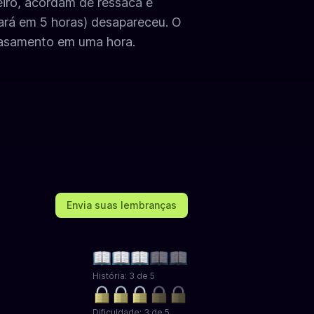
iro, acordam de ressaca e
rá em 5 horas) desapareceu. O
casamento em uma hora.
Envia suas lembranças
História: 3 de 5
Dificuldade: 3 de 5