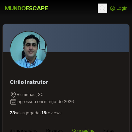
MUNDO
ESCAPE
Login
Cirilo Instrutor
Blumenau, SC
ingressou em março de 2026
23
salas jogadas
15
reviews
Salas jogadas
Reviews
Conquistas
Fotos