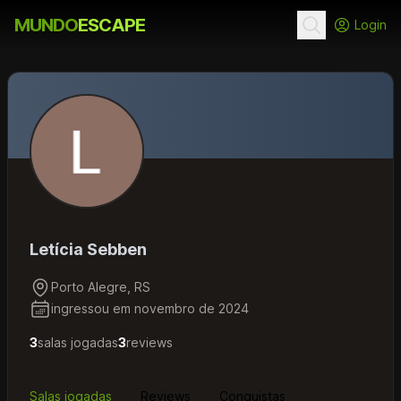
MUNDO
ESCAPE
Login
Letícia Sebben
Porto Alegre, RS
ingressou em novembro de 2024
3
salas jogadas
3
reviews
Salas jogadas
Reviews
Conquistas