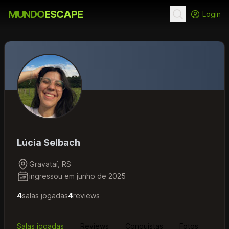
MUNDO
ESCAPE
Login
Lúcia Selbach
Gravataí, RS
ingressou em junho de 2025
4
salas jogadas
4
reviews
Salas jogadas
Reviews
Conquistas
Fotos