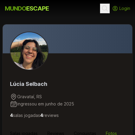
MUNDO
ESCAPE
Login
Lúcia Selbach
Gravataí, RS
ingressou em junho de 2025
4
salas jogadas
4
reviews
Salas jogadas
Reviews
Conquistas
Fotos