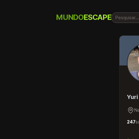
MUNDO
ESCAPE
Yuri
N
247
s