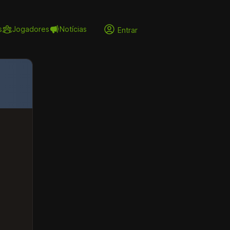
s
Jogadores
Notícias
Entrar